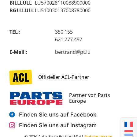
BILLLULL
LU570028110088900000
BGLLLULL
LU510030137008780000
TEL :
350 155
621 777 497
E-Mail :
bertrand@pt.lu
Finden Sie uns auf Facebook

Finden Sie uns auf Instagram

© 2026 Auto-Ecole Bertrand S.A|
Notices légales