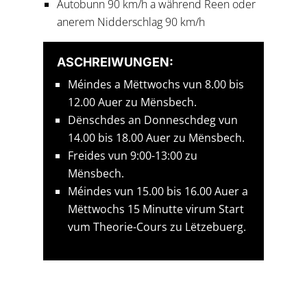
Autobunn 90 km/h a während Reen oder
anerem Nidderschlag 90 km/h
ASCHREIWUNGEN:
Méindes a Mëttwochs vun 8.00 bis
12.00 Auer zu Mënsbech.
Dënschdes an Donneschdeg vun
14.00 bis 18.00 Auer zu Mënsbech.
Freides vun 9:00-13:00 zu
Mënsbech.
Méindes vun 15.00 bis 16.00 Auer a
Mëttwochs 15 Minutte virum Start
vum Theorie-Cours zu Lëtzebuerg.