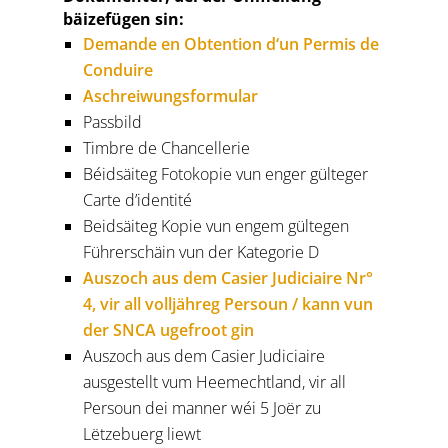
bäizefügen sin:
Demande en Obtention d‘un Permis de
Conduire
Aschreiwungsformular
Passbild
Timbre de Chancellerie
Béidsäiteg Fotokopie vun enger gülteger
Carte d’identité
Beidsäiteg Kopie vun engem gültegen
Führerschäin vun der Kategorie D
Auszoch aus dem Casier Judiciaire Nr°
4, vir all volljähreg Persoun / kann vun
der SNCA ugefroot gin
Auszoch aus dem Casier Judiciaire
ausgestellt vum Heemechtland, vir all
Persoun dei manner wéi 5 Joër zu
Lëtzebuerg liewt