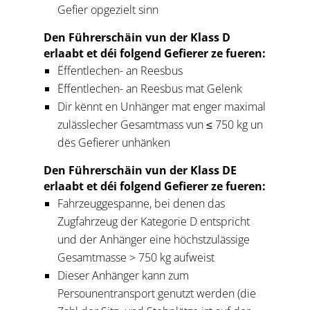
Gefier opgezielt sinn
Den Führerschäin vun der Klass D
erlaabt et déi folgend Gefierer ze fueren:
Ëffentlechen- an Reesbus
Ëffentlechen- an Reesbus mat Gelenk
Dir kënnt en Unhänger mat enger maximal
zulässlecher Gesamtmass vun ≤ 750 kg un
dës Gefierer unhänken
Den Führerschäin vun der Klass DE
erlaabt et déi folgend Gefierer ze fueren:
Fahrzeuggespanne, bei denen das
Zugfahrzeug der Kategorie D entspricht
und der Anhänger eine höchstzulässige
Gesamtmasse > 750 kg aufweist
Dieser Anhänger kann zum
Persounentransport genutzt werden (die