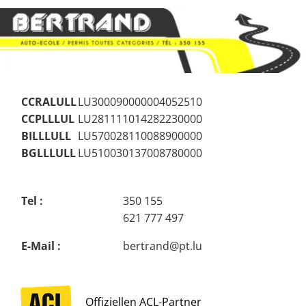
CCRALULL
LU300090000004052510
CCPLLLUL
LU281111014282230000
BILLLULL
LU570028110088900000
BGLLLULL
LU510030137008780000
Tel :
350 155
621 777 497
E-Mail :
bertrand@pt.lu