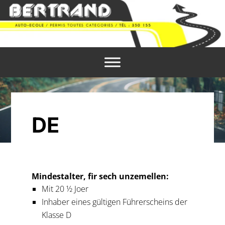
DE
Mindestalter, fir sech unzemellen:
Mit 20 ½ Joer
Inhaber eines gültigen Führerscheins der
Klasse D