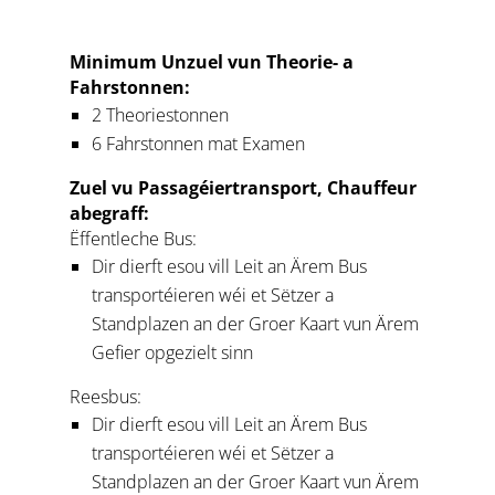
Minimum Unzuel vun Theorie- a
Fahrstonnen:
2 Theoriestonnen
6 Fahrstonnen mat Examen
Zuel vu Passagéiertransport, Chauffeur
abegraff:
Ëffentleche Bus:
Dir dierft esou vill Leit an Ärem Bus
transportéieren wéi et Sëtzer a
Standplazen an der Groer Kaart vun Ärem
Gefier opgezielt sinn
Reesbus:
Dir dierft esou vill Leit an Ärem Bus
transportéieren wéi et Sëtzer a
Standplazen an der Groer Kaart vun Ärem