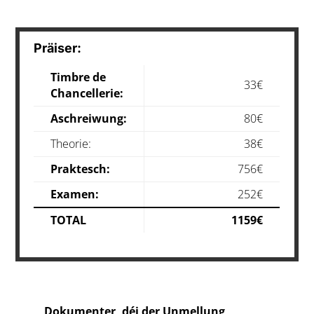
Präiser:
Timbre de
33€
Chancellerie:
Aschreiwung
:
80€
Theorie:
38€
Praktesch:
756€
Examen:
252€
TOTAL
1159€
Dokumenter, déi der Unmellung